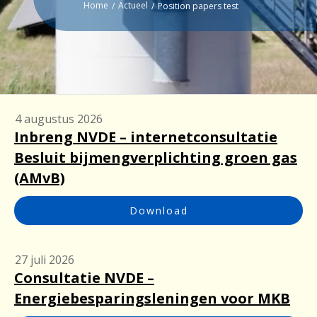
Home
Actueel
/
/
Position papers test
4 augustus 2026
Inbreng NVDE – internetconsultatie
Besluit bijmengverplichting groen gas
(AMvB)
Download
27 juli 2026
Consultatie NVDE –
Energiebesparingsleningen voor MKB