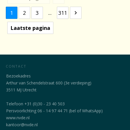
1
2
3
...
311
Laatste pagina
CONTACT
Bezoekadres
Arthur van Schendelstraat 600 (3e verdieping)
3511 MJ Utrecht
Telefoon +31 (0)30 - 23 40 503
Persvoorlichting 06 - 14 97 44 71 (bel of WhatsApp)
www.nvde.nl
kantoor@nvde.nl