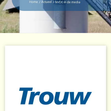
Home
Actueel
/
/
NVDE in de media