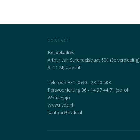
CONTACT
Bezoekadres
Arthur van Schendelstraat 600 (3e verdieping)
3511 MJ Utrecht
Telefoon +31 (0)30 - 23 40 503
Persvoorlichting 06 - 14 97 44 71 (bel of
WhatsApp)
www.nvde.nl
kantoor@nvde.nl