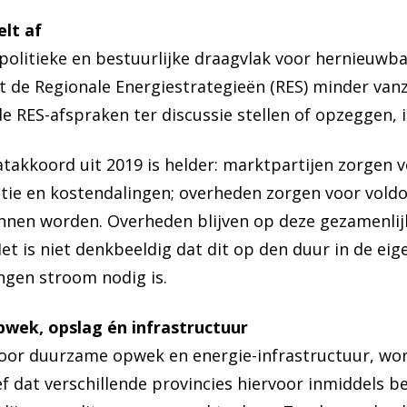
elt af
politieke en bestuurlijke draagvlak voor hernieuwb
it de Regionale Energiestrategieën (RES) minder van
 RES-afspraken ter discussie stellen of opzeggen, is
atakkoord uit 2019 is helder: marktpartijen zorgen 
vatie en kostendalingen; overheden zorgen voor vold
unnen worden. Overheden blijven op deze gezamenlij
et is niet denkbeeldig dat dit op den duur in de eig
ngen stroom nodig is.
wek, opslag én infrastructuur
oor duurzame opwek en energie-infrastructuur, wor
ief dat verschillende provincies hiervoor inmiddels 