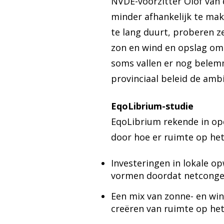
NVDE-voorzitter Olof van 
minder afhankelijk te mak
te lang duurt, proberen z
zon en wind en opslag om m
soms vallen er nog belemm
provinciaal beleid de ambi
EqoLibrium-studie
EqoLibrium rekende in opd
door hoe er ruimte op he
Investeringen in lokale o
vormen doordat netconges
Een mix van zonne- en win
creëren van ruimte op het