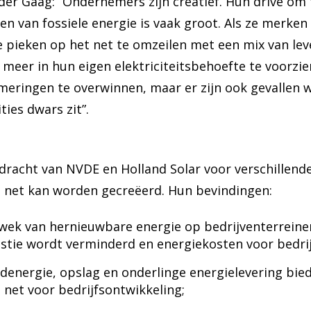
der Gaag: “Ondernemers zijn creatief. Hun drive om 
en van fossiele energie is vaak groot. Als ze merken
e pieken op het net te omzeilen met een mix van lev
eer in hun eigen elektriciteitsbehoefte te voorzien.
eringen te overwinnen, maar er zijn ook gevallen w
ties dwars zit”.
racht van NVDE en Holland Solar voor verschillende
t net kan worden gecreëerd. Hun bevindingen:
pwek van hernieuwbare energie op bedrijventerreine
tie wordt verminderd en energiekosten voor bedri
denergie, opslag en onderlinge energielevering bied
 net voor bedrijfsontwikkeling;