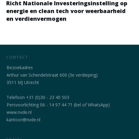
Richt Nationale Investeringsinstelling op
energie en clean tech voor weerbaarheid
en verdienvermogen
CONTACT
Bezoekadres
Arthur van Schendelstraat 600 (3e verdieping)
3511 MJ Utrecht
Telefoon +31 (0)30 - 23 40 503
Persvoorlichting 06 - 14 97 44 71 (bel of WhatsApp)
www.nvde.nl
kantoor@nvde.nl