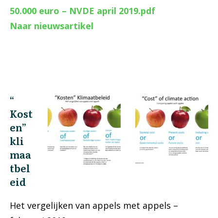
50.000 euro – NVDE april 2019.pdf
Naar nieuwsartikel
“
Kost
en”
kli
maa
tbel
eid
Het vergelijken van appels met appels –