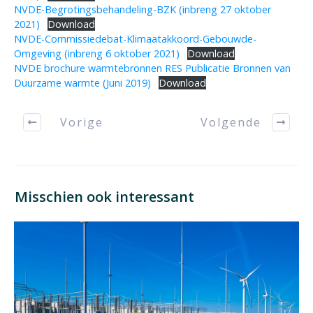
NVDE-Begrotingsbehandeling-BZK (inbreng 27 oktober
2021)
Download
NVDE-Commissiedebat-Klimaatakkoord-Gebouwde-
Omgeving (inbreng 6 oktober 2021)
Download
NVDE brochure warmtebronnen RES Publicatie Bronnen van
Duurzame warmte (Juni 2019)
Download
Vorige
Volgende
Misschien ook interessant