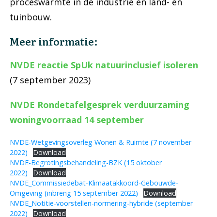
proceswarmte in de industrie en land- en
tuinbouw.
Meer informatie:
NVDE reactie SpUk natuurinclusief isoleren
(7 september 2023)
NVDE Rondetafelgesprek verduurzaming
woningvoorraad 14 september
NVDE-Wetgevingsoverleg Wonen & Ruimte (7 november
2022)
Download
NVDE-Begrotingsbehandeling-BZK (15 oktober
2022)
Download
NVDE_Commissiedebat-Klimaatakkoord-Gebouwde-
Omgeving (inbreng 15 september 2022)
Download
NVDE_Notitie-voorstellen-normering-hybride (september
2022)
Download