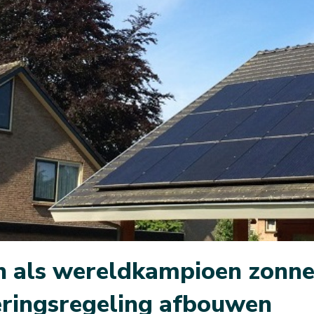
n als wereldkampioen zonn
eringsregeling afbouwen