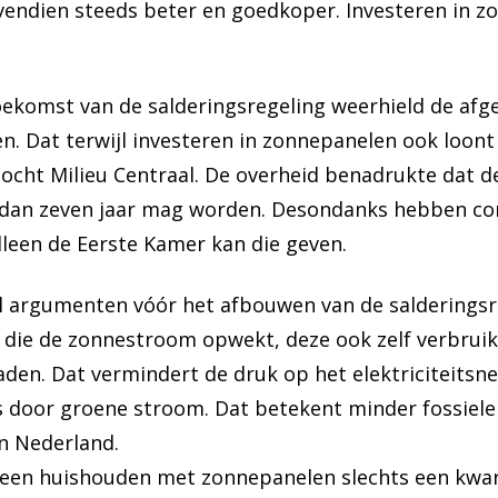
ndien steeds beter en goedkoper. Investeren in z
oekomst van de salderingsregeling weerhield de af
n. Dat terwijl investeren in zonnepanelen ook loont
zocht Milieu Centraal. De overheid benadrukte dat d
dan zeven jaar mag worden. Desondanks hebben c
alleen de Eerste Kamer kan die geven.
el argumenten vóór het afbouwen van de salderingsre
 die de zonnestroom opwekt, deze ook zelf verbrui
laden. Dat vermindert de druk op het elektriciteitsn
s door groene stroom. Dat betekent minder fossiele
n Nederland.
een huishouden met zonnepanelen slechts een kwar