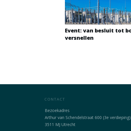
Event: van besluit tot 
versnellen
CONTACT
Bezoekadres
Arthur van Schendelstraat 600 (3e verdieping)
3511 MJ Utrecht