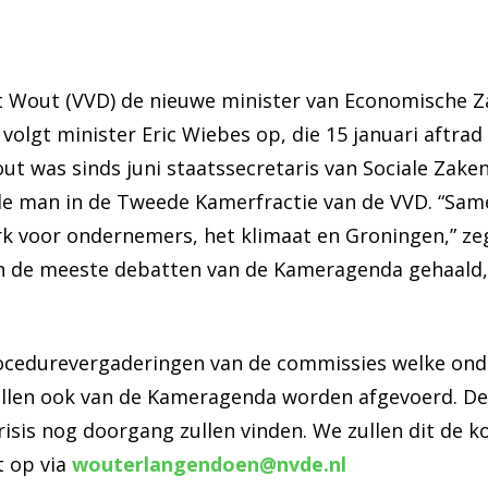
 ’t Wout (VVD) de nieuwe minister van Economische Z
 volgt minister Eric Wiebes op, die 15 januari aftra
Wout was sinds juni staatssecretaris van Sociale Zak
e man in de Tweede Kamerfractie van de VVD. “Same
rk voor ondernemers, het klimaat en Groningen,” zeg
en de meeste debatten van de Kameragenda gehaald,
rocedurevergaderingen van de commissies welke ond
llen ook van de Kameragenda worden afgevoerd. De 
isis nog doorgang zullen vinden. We zullen dit de
t op via
wouterlangendoen@nvde.nl