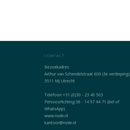
CONTACT
Bezoekadres
Arthur van Schendelstraat 600 (3e verdieping)
3511 MJ Utrecht
Telefoon +31 (0)30 - 23 40 503
Persvoorlichting 06 - 14 97 44 71 (bel of
WhatsApp)
www.nvde.nl
kantoor@nvde.nl