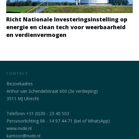
Richt Nationale Investeringsinstelling op
energie en clean tech voor weerbaarheid
en verdienvermogen
CONTACT
Bezoekadres
Arthur van Schendelstraat 600 (3e verdieping)
3511 MJ Utrecht
Telefoon +31 (0)30 - 23 40 503
Persvoorlichting 06 - 14 97 44 71 (bel of WhatsApp)
www.nvde.nl
kantoor@nvde.nl