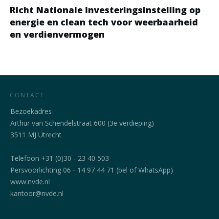
Richt Nationale Investeringsinstelling op
energie en clean tech voor weerbaarheid
en verdienvermogen
CONTACT
Bezoekadres
Arthur van Schendelstraat 600 (3e verdieping)
3511 MJ Utrecht
Telefoon +31 (0)30 - 23 40 503
Persvoorlichting 06 - 14 97 44 71 (bel of WhatsApp)
www.nvde.nl
kantoor@nvde.nl