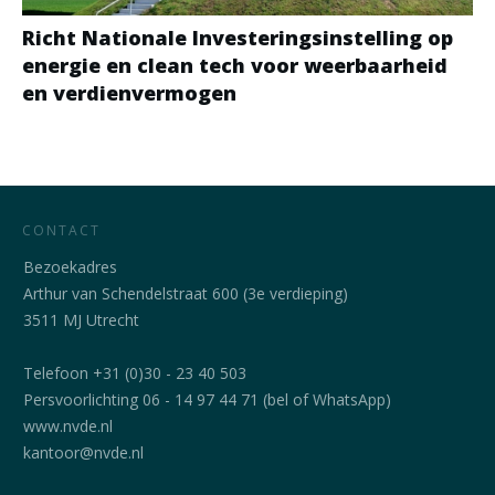
Richt Nationale Investeringsinstelling op
energie en clean tech voor weerbaarheid
en verdienvermogen
CONTACT
Bezoekadres
Arthur van Schendelstraat 600 (3e verdieping)
3511 MJ Utrecht
Telefoon +31 (0)30 - 23 40 503
Persvoorlichting 06 - 14 97 44 71 (bel of WhatsApp)
www.nvde.nl
kantoor@nvde.nl