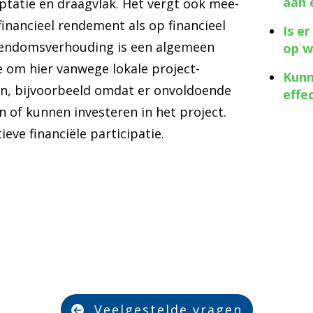
aan 
tatie en draagvlak. Het vergt ook mee-
financieel rendement als op financieel
Is e
eigendomsverhouding is een algemeen
op w
te om hier vanwege lokale project-
Kunn
en, bijvoorbeeld omdat er onvoldoende
effe
n of kunnen investeren in het project.
eve financiële participatie.
Veelgestelde vragen