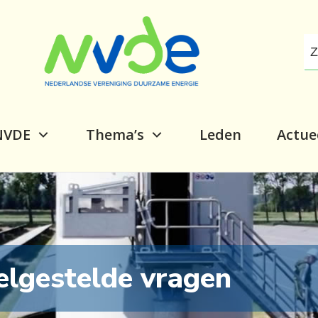
NVDE
Thema’s
Leden
Actue
elgestelde vragen