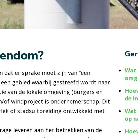
igendom?
Ger
Wat 
n dat er sprake moet zijn van “een
omg
 een gebied waarbij gestreefd wordt naar
Hoev
ie van de lokale omgeving (burgers en
de i
en/of windproject is ondernemerschap. Dit
riek of stadsuitbreiding ontwikkeld met
Wat 
op n
rage leveren aan het betrekken van de
Hoev