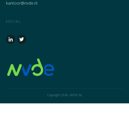
kantoor@nvde.nl
SOCIAL
Copyright
2026
, NVDE.NL