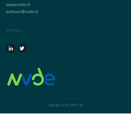
www.nvde.nl
kantoor@nvde.nl
SOCIAL
Copyright
2026
, NVDE.NL