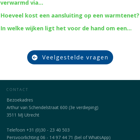
verwarmd via…
Hoeveel kost een aansluiting op een warmtenet?
In welke wijken ligt het voor de hand om een…
Veelgestelde vragen
CONTACT
Bezoekadres
Arthur van Schendelstraat 600 (3e verdieping)
3511 MJ Utrecht
Telefoon +31 (0)30 - 23 40 503
Persvoorlichting 06 - 14 97 44 71 (bel of WhatsApp)