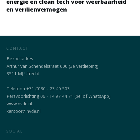
energie en clean tech voor weerbaarheid
en verdienvermogen
CONTACT
Bezoekadres
Arthur van Schendelstraat 600 (3e verdieping)
3511 MJ Utrecht
Telefoon +31 (0)30 - 23 40 503
Persvoorlichting 06 - 14 97 44 71 (bel of WhatsApp)
www.nvde.nl
kantoor@nvde.nl
SOCIAL