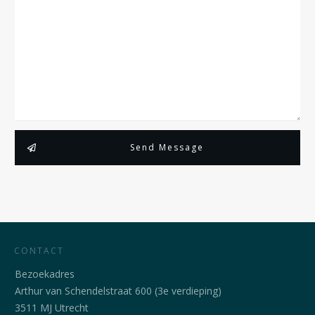
Send Message
CONTACT
Bezoekadres
Arthur van Schendelstraat 600 (3e verdieping)
3511 MJ Utrecht