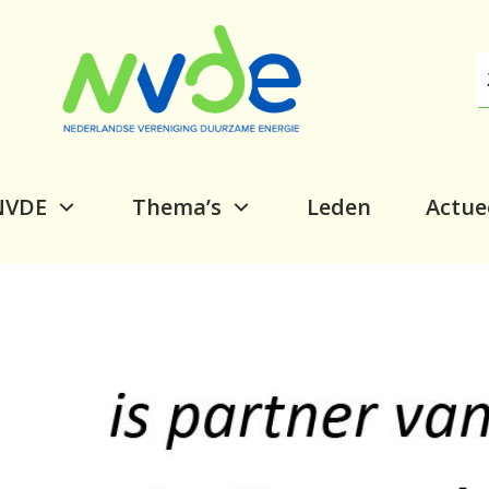
NVDE
Thema’s
Leden
Actue