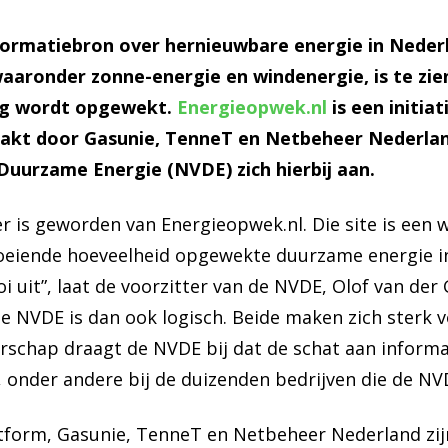
formatiebron over hernieuwbare energie in Nederl
aaronder zonne-energie en windenergie, is te zi
ag wordt opgewekt.
Energieopwek.nl
is een initia
akt door Gasunie, TenneT en Netbeheer Nederland
uurzame Energie (NVDE) zich hierbij aan.
r is geworden van Energieopwek.nl. Die site is een 
roeiende hoeveelheid opgewekte duurzame energie i
i uit”, laat de voorzitter van de NVDE, Olof van de
 NVDE is dan ook logisch. Beide maken zich sterk 
rschap draagt de NVDE bij dat de schat aan informa
 onder andere bij de duizenden bedrijven die de N
tform, Gasunie, TenneT en Netbeheer Nederland zijn