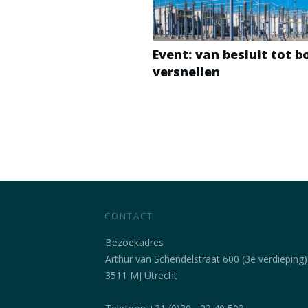
Event: van besluit tot 
versnellen
CONTACT
Bezoekadres
Arthur van Schendelstraat 600 (3e verdieping)
3511 MJ Utrecht