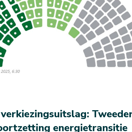
verkiezingsuitslag: Tweede
ortzetting energietransitie