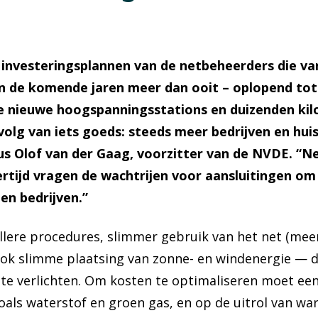
nvesteringsplannen van de netbeheerders die va
n de komende jaren meer dan ooit – oplopend tot 
re nieuwe hoogspanningsstations en duizenden kil
gevolg van iets goeds: steeds meer bedrijven en h
ldus Olof van der Gaag, voorzitter van de NVDE. 
ertijd vragen de wachtrijen voor aansluitingen om 
en bedrijven.”
lere procedures, slimmer gebruik van het net (meer r
ok slimme plaatsing van zonne- en windenergie — di
te verlichten. Om kosten te optimaliseren moet een
ls waterstof en groen gas, en op de uitrol van wa