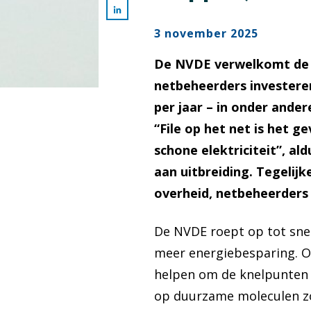
3 november 2025
De NVDE verwelkomt de i
netbeheerders investere
per jaar – in onder ande
“File op het net is het 
schone elektriciteit”, a
aan uitbreiding. Tegelijk
overheid, netbeheerders 
De NVDE roept op tot snel
meer energiebesparing. O
helpen om de knelpunten 
op duurzame moleculen zoa