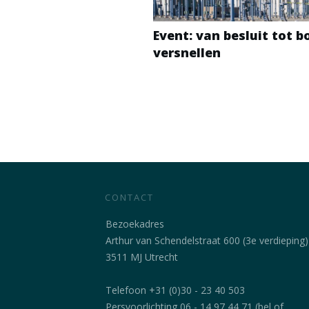
Event: van besluit tot 
versnellen
CONTACT
Bezoekadres
Arthur van Schendelstraat 600 (3e verdieping)
3511 MJ Utrecht
Telefoon +31 (0)30 - 23 40 503
Persvoorlichting 06 - 14 97 44 71 (bel of