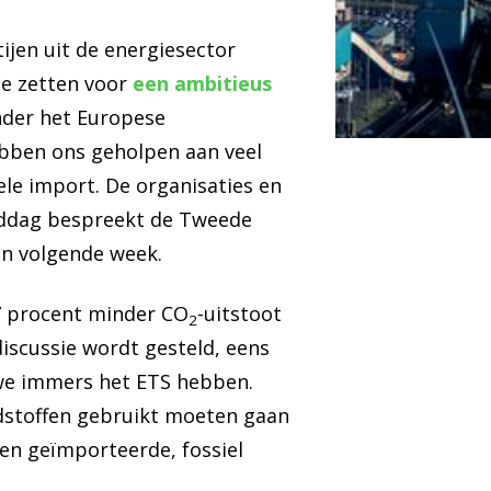
jen uit de energiesector
te zetten voor
een ambitieus
nder het Europese
ebben ons geholpen aan veel
le import. De organisaties en
middag bespreekt de Tweede
an volgende week.
47 procent minder CO
-uitstoot
2
 discussie wordt gesteld, eens
 we immers het ETS hebben.
dstoffen gebruikt moeten gaan
en geïmporteerde, fossiel