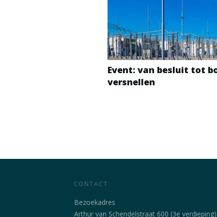
Event: van besluit tot 
versnellen
CONTACT
Bezoekadres
Arthur van Schendelstraat 600 (3e verdieping)