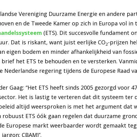
landse Vereniging Duurzame Energie en andere parti
oven en de Tweede Kamer op zich in Europa vol in 
handelssysteem
(ETS). Dit succesvolle fundament o
ur. Dat is riskant, want juist eerlijke CO
-prijzen h
2
 eigen bodem en minder afhankelijkheid van fossie
n brief het ETS te behouden en te versterken. Van
e Nederlandse regering tijdens de Europese Raad v
der Gaag: “Het ETS heeft sinds 2005 gezorgd voor 
sector. Het is lastig te verteren dat dit systeem ter
beleid altijd weersproken is met het argument dat
en robuust ETS óók gaan regelen dat duurzame gron
 de Europese markt weerbaarder wordt gemaakt teg
 jargon: CBAM)”.