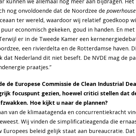
ar kunnen we allemaal nog meer aan bijdragen. Het 
zich nog onvoldoende dat de Noordzee de
powerhouse
oceaan ter wereld, waardoor wij relatief goedkoop 
 puur economisch gekeken, goud in handen. En met 
Terwijl er in de Tweede Kamer een kernenergiedeba
oordzee, een rivierdelta en de Rotterdamse haven. Di
ijk dat Nederland dit niet beseft. De NVDE mag de p
ndenergie praatjes.”
de de Europese Commissie de Clean Industrial Dea
rijk focuspunt gezien, hoewel critici stellen dat
fzwakken. Hoe kijkt u naar de plannen?
aan van de klimaatagenda en concurrentiekracht vinde
weest. Wij vinden de simplificatieagenda die ernaast
Europees beleid gelijk staat aan bureaucratie. Dat i