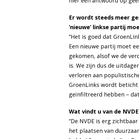
hier een antwoord op geeft
Er wordt steeds meer ges
‘nieuwe’ linkse partij m
“Het is goed dat GroenLin
Een nieuwe partij moet een
gekomen, alsof we de verd
is. We zijn dus de uitdage
verloren aan populistische
GroenLinks wordt beticht va
geïnfiltreerd hebben – da
Wat vindt u van de NVDE
“De NVDE is erg zichtbaar 
het plaatsen van duurzaam