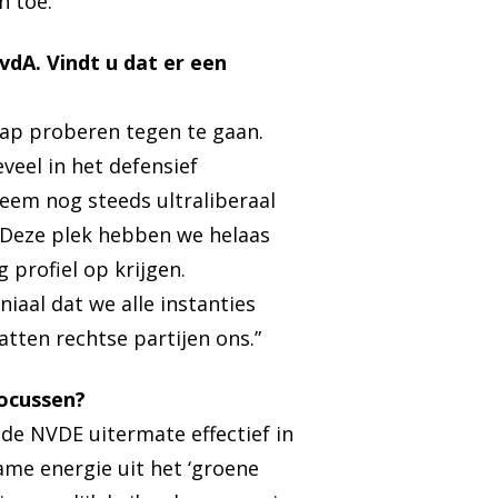
n toe.”
dA. Vindt u dat er een
hap proberen tegen te gaan.
eveel in het defensief
teem nog steeds ultraliberaal
n. Deze plek hebben we helaas
 profiel op krijgen.
niaal dat we alle instanties
tten rechtse partijen ons.”
ocussen?
 de NVDE uitermate effectief in
ame energie uit het ‘groene