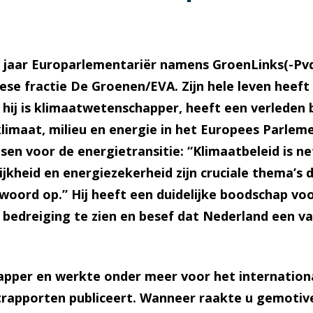
en jaar Europarlementariër namens GroenLinks(-PvdA)
pese fractie De Groenen/EVA. Zijn hele leven heef
hij is klimaatwetenschapper, heeft een verleden 
limaat, milieu en energie in het Europees Parlem
nsen voor de energietransitie: “Klimaatbeleid is n
lijkheid en energiezekerheid zijn cruciale thema’s
twoord op.” Hij heeft een duidelijke boodschap vo
bedreiging te zien en besef dat Nederland een va
pper en werkte onder meer voor het internationa
rapporten publiceert. Wanneer raakte u gemotiv