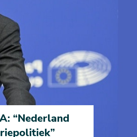
dA: “Nederland
iepolitiek”