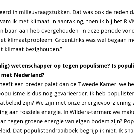
sseerd in milieuvraagstukken. Dat was ook de reden d
kwam ik met klimaat in aanraking, toen ik bij het RIV
een baan aan heb overgehouden. In deze periode vond
et klimaatprobleem. GroenLinks was wel begaan met
t klimaat bezighouden.”
malig) wetenschapper op tegen populisme? Is popul
n met Nederland?
heeft een breder palet dan de Tweede Kamer: we he
opulisme is dus nog gevarieerder. Ik heb populist
atbeleid zijn? We zijn met onze energievoorziening 
ing aan fossiele energie. In Wilders-termen: we mak
n tegen groene energie van eigen bodem zijn? Popul
eid. Dat populistendraaiboek begrijp ik niet. Ik sn