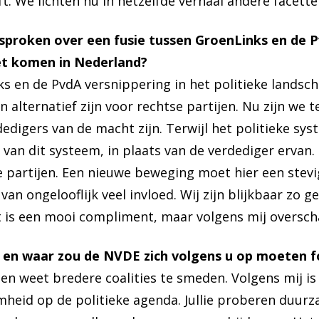
. We lichten nu in hetzelfde verhaal andere facette
proken over een fusie tussen GroenLinks en de Pv
oet komen in Nederland?
ks en de PvdA versnippering in het politieke landsc
 alternatief zijn voor rechtse partijen. Nu zijn we t
edigers van de macht zijn. Terwijl het politieke sys
r van dit systeem, in plaats van de verdediger erva
 partijen. Een nieuwe beweging moet hier een stevig
n ongelooflijk veel invloed. Wij zijn blijkbaar zo ge
t is een mooi compliment, maar volgens mij overscha
 en waar zou de NVDE zich volgens u op moeten f
en weet bredere coalities te smeden. Volgens mij is
heid op de politieke agenda. Jullie proberen duurz