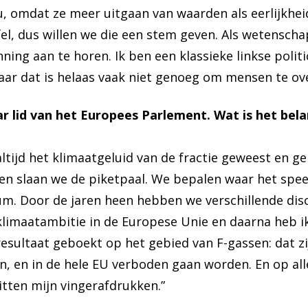
u, omdat ze meer uitgaan van waarden als eerlijkhei
el, dus willen we die een stem geven. Als wetenscha
ng aan te horen. Ik ben een klassieke linkse politic
ar dat is helaas vaak niet genoeg om mensen te ove
jaar lid van het Europees Parlement. Wat is het bel
k altijd het klimaatgeluid van de fractie geweest en g
en slaan we de piketpaal. We bepalen waar het spee
um. Door de jaren heen hebben we verschillende disc
klimaatambitie in de Europese Unie en daarna heb i
sultaat geboekt op het gebied van F-gassen: dat zi
en, en in de hele EU verboden gaan worden. En op alle
itten mijn vingerafdrukken.”