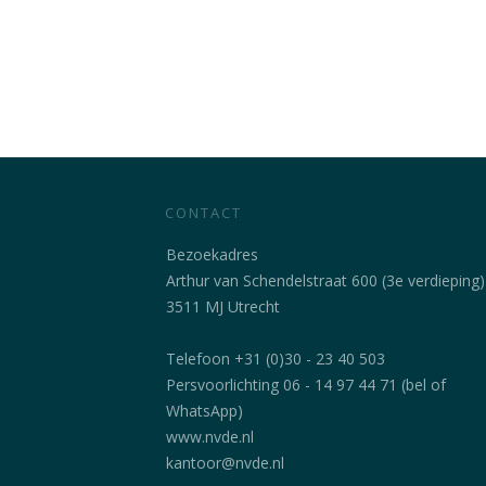
CONTACT
Bezoekadres
Arthur van Schendelstraat 600 (3e verdieping)
3511 MJ Utrecht
Telefoon +31 (0)30 - 23 40 503
Persvoorlichting 06 - 14 97 44 71 (bel of
WhatsApp)
www.nvde.nl
kantoor@nvde.nl