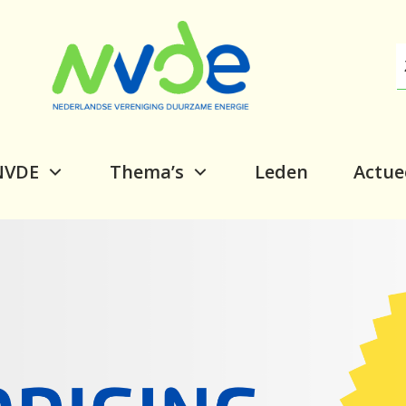
NVDE
Thema’s
Leden
Actue