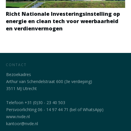
Richt Nationale Investeringsinstelling op
energie en clean tech voor weerbaarheid
en verdienvermogen
CONTACT
Bezoekadres
Arthur van Schendelstraat 600 (3e verdieping)
3511 MJ Utrecht
Telefoon +31 (0)30 - 23 40 503
Persvoorlichting 06 - 14 97 44 71 (bel of WhatsApp)
www.nvde.nl
kantoor@nvde.nl