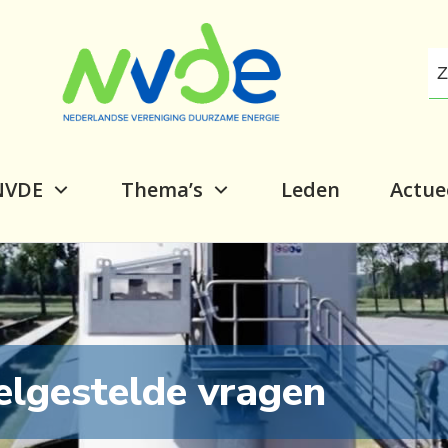
NVDE
Thema’s
Leden
Actue
elgestelde vragen