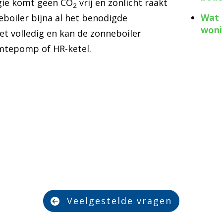
rgie komt geen CO
vrij en zonlicht raakt
2
Wat 
eboiler bijna al het benodigde
woni
iet volledig en kan de zonneboiler
tepomp of HR-ketel.
Veelgestelde vragen