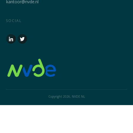
kantoor@nvde.nl
SOCIAL
Copyright
2026
, NVDE.NL