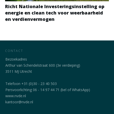
Richt Nationale Investeringsinstelling op
energie en clean tech voor weerbaarheid
en verdienvermogen
CONTACT
Bezoekadres
Arthur van Schendelstraat 600 (3e verdieping)
3511 MJ Utrecht
Telefoon +31 (0)30 - 23 40 503
Persvoorlichting 06 - 14 97 44 71 (bel of WhatsApp)
www.nvde.nl
kantoor@nvde.nl