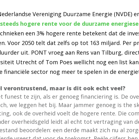
Nederlandse Vereniging Duurzame Energie (NVDE) e
 steeds hogere rente voor de duurzame energiese
chnieken een 3% hogere rente betekent dat de inve
en. Voor 2050 telt dat zelfs op tot 163 miljard. Per
 duurder uit. PONT vroeg aan Rens van Tilburg, direc
siteit Utrecht of Tom Poes wellicht nog een list ka
e financiële sector nog meer te spelen in de energie
l verontrustend, maar is dit ook echt veel?
 funest te zijn, als er genoeg financiering is. De o
sch, we leggen het bij. Maar jammer genoeg is the sk
ting, ook de overheid voelt de hogere rente. Die co
der overheidsgeld leidt al echt tot vertraging van d
estand beoordelen: een derde maakt zich nu al zorg
rde vreest dat voor de toekomst. Reële cijfers ben 