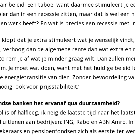
ir beleid. Een taboe, want daarmee stimuleert je e
r dan in een recessie zitten, maar dat is wel een h
en werk heeft? En wat is precies een recessie met in
 klopt dat je extra stimuleert wat je wenselijk vindt
g, verhoog dan de algemene rente dan wat extra en 
o rem je af wat je minder graag wilt. Dan zullen m
m. Je moet wat doen, want met het huidige beleid leve
de energietransitie van dien. Zonder bevoordeling v
odig, ook voor prijsstabiliteit.’
ndse banken het ervanaf qua duurzaamheid?
vol is of halfleeg, ik neig de laatste tijd naar het laat
d uitlenen aan bedrijven: ING, Rabo en ABN Amro. I
keraars en pensioenfondsen zich als eerste ter we