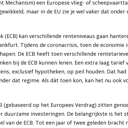
 Mechanism) een Europese vlieg- of scheepvaarttax
gewikkeld, maar in de EU zie je wel vaker dat onder d
k (ECB) kan verschillende renteniveaus gaan hantere
nkfurt. Tijdens de coronacrisis, toen de economie i
hapen. De ECB heeft toen verschillende rentetarie
ken bij de ECB kunnen lenen. Een extra laag tarief
ens, exclusief hypotheken, op peil houden. Dat had 
onder dat regime. Als dát toen kon, kan het nu ook v
B (gebaseerd op het Europees Verdrag) zitten geno
duurzame investeringen. De belangrijkste is het str
oel van de ECB. Tot een jaar of twee geleden bracht