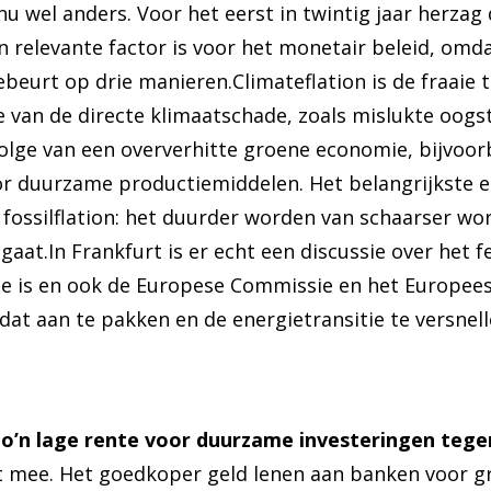
nu wel anders. Voor het eerst in twintig jaar herzag
en relevante factor is voor het monetair beleid, om
gebeurt op drie manieren.Climateflation is de fraaie
ge van de directe klimaatschade, zoals mislukte oog
volge van een oververhitte groene economie, bijvoor
r duurzame productiemiddelen. Het belangrijkste e
 fossilflation: het duurder worden van schaarser wo
gaat.In Frankfurt is er echt een discussie over het fe
atie is en ook de Europese Commissie en het Europees
t aan te pakken en de energietransitie te versnelle
o’n lage rente voor duurzame investeringen tege
iet mee. Het goedkoper geld lenen aan banken voor g