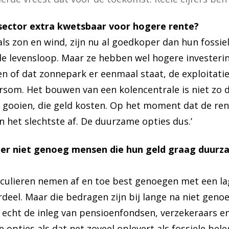
ector extra kwetsbaar voor hogere rente?
ls zon en wind, zijn nu al goedkoper dan hun fossiele
le levensloop. Maar ze hebben wel hogere investeri
n of dat zonnepark er eenmaal staat, de exploitatieko
dersom. Het bouwen van een kolencentrale is niet zo 
en gooien, die geld kosten. Op het moment dat de rent
 het slechtste af. De duurzame opties dus.’
ijn er niet genoeg mensen die hun geld graag duur
rticulieren nemen af en toe best genoegen met een 
rdeel. Maar die bedragen zijn bij lange na niet geno
e echt de inleg van pensioenfondsen, verzekeraars e
opties als dat net zoveel oplevert als fossiele bel