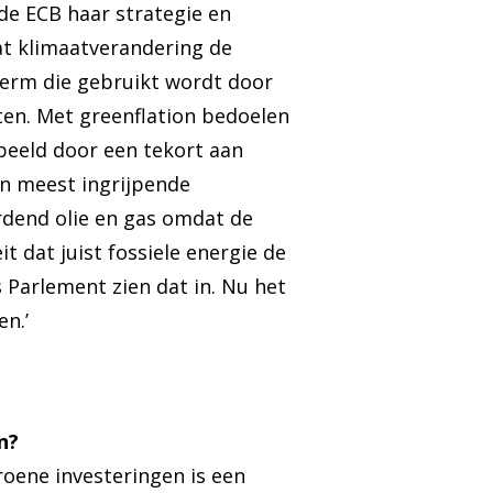
 de ECB haar strategie en
dat klimaatverandering de
 term die gebruikt wordt door
sten. Met greenflation bedoelen
beeld door een tekort aan
n meest ingrijpende
rdend olie en gas omdat de
it dat juist fossiele energie de
 Parlement zien dat in. Nu het
n.’
n?
roene investeringen is een