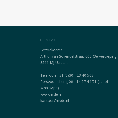
CONTACT
Bezoekadres
Arthur van Schendelstraat 600 (3e verdieping)
3511 MJ Utrecht
Telefoon +31 (0)30 - 23 40 503
Persvoorlichting 06 - 14 97 44 71 (bel of
WhatsApp)
www.nvde.nl
kantoor@nvde.nl