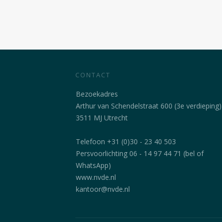
CONTACT
Bezoekadres
Arthur van Schendelstraat 600 (3e verdieping)
3511 MJ Utrecht
Telefoon +31 (0)30 - 23 40 503
Persvoorlichting 06 - 14 97 44 71 (bel of
WhatsApp)
www.nvde.nl
kantoor@nvde.nl