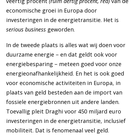
veertig procent
(ruim dertig procent, red)
van
de
economische
groei
in
Europa
door
investeringen i
n
de
energietransitie.
Het
is
s
erious
business
geworden.
In
de
tweede
plaats
is
alles
wat
wij
doen
voor
duurzame e
nergie –
en
dat
geldt
ook
voor
energiebesparing –
meteen
goed
voor
onze
e
nergie
onafhankelijkheid.
En h
et
is
ook
goed
voor
economische
activiteiten
in
Europa,
in
plaats
van
geld
besteden
aan
de
import
van
fossiele
energiebronnen
uit
andere
landen.
Toevallig
pleit
Draghi
voor
450
miljard
euro
investeringen i
n
de
energietransitie,
inclusief
mobiliteit.
Dat
is
fenomenaal
veel
geld.