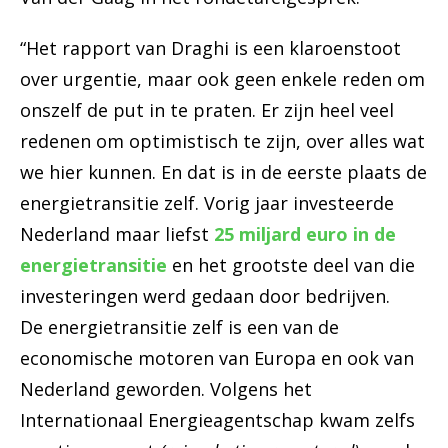
“Het rapport van Draghi
is
een
klaroenstoot
over
urgentie,
maar
ook
geen
enkele
reden
om
onszelf
de
put
in
te
praten. E
r
zijn
heel
veel
redenen
om
optimistisch
te
zijn,
o
ver
alles
wat
we
hier
kunnen.
En d
at is
i
n
de
eerste
plaats
de
energietransitie
zelf.
Vorig
jaar
investeerde
Nederland
maar
liefst
25
miljard
euro i
n
de
energietransitie
en
het
grootste
deel
van
die
investeringen
werd
gedaan
door
bedrijven.
De
energietransitie
zelf
is
een
van
de
economische
motoren
van
Europa
en
ook
van
Nederland
geworden.
Volgens
het
Internationaal
Energieagentschap
kwam
zelfs