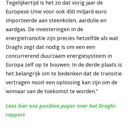
Tegelijkertijd
is
het
zo
dat
vorig
jaar
de
Europese
Unie
voor
ook
450
miljard
euro
importeerde
aan
steenkolen,
aardolie
en
aardgas. De
investeringen i
n
de
energietransitie
zijn
precies
hetzelfde
als
wat
Draghi
zegt
dat
nodig
is
om
een
een
concurrerend
duurzaam
energiesysteem
in
Europa
zelf
op
te
bouwen.
In
de
derde
plaats is
het
belangrijk
om
te
bedenken
dat
de
transitie
vertragen
nooit
een
oplossing
kan
zijn
om
de
winnaar
van
de
toekomst
te
worden.
“
Lees hier ons position paper over het Draghi-
rapport