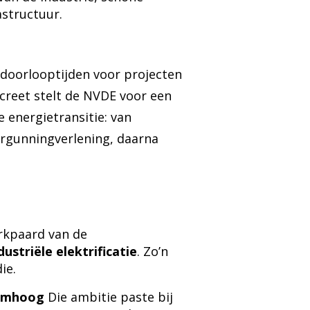
astructuur.
 doorlooptijden voor projecten
creet stelt de NVDE voor een
e energietransitie: van
ergunningverlening, daarna
erkpaard van de
ustriële elektrificatie
. Zo’n
ie.
 omhoog
Die ambitie paste bij