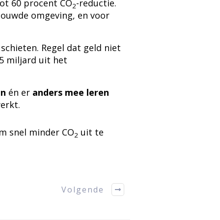
tot 60 procent CO
-reductie.
2
gebouwde omgeving, en voor
schieten. Regel dat geld niet
 miljard uit het
en
én er
anders mee leren
erkt.
m snel minder CO
uit te
2
Volgende