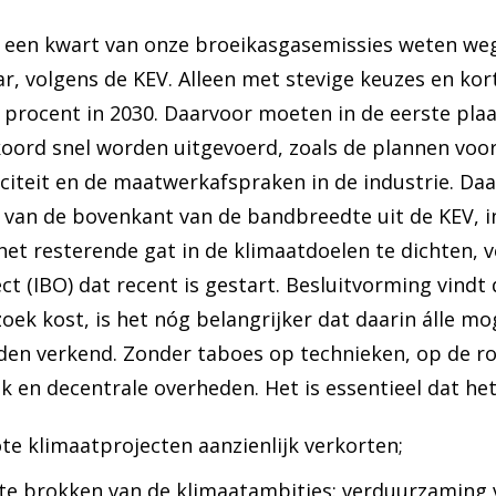
r een kwart van onze broeikasgasemissies weten we
ar, volgens de KEV. Alleen met stevige keuzes en ko
0 procent in 2030. Daarvoor moeten in de eerste pla
kkoord snel worden uitgevoerd, zoals de plannen v
triciteit en de maatwerkafspraken in de industrie. 
 van de bovenkant van de bandbreedte uit de KEV, in
het resterende gat in de klimaatdoelen te dichten, v
ect (IBO) dat recent is gestart. Besluitvorming vind
zoek kost, is het nóg belangrijker dat daarin álle m
den verkend. Zonder taboes op technieken, op de ro
k en decentrale overheden. Het is essentieel dat het
te klimaatprojecten aanzienlijk verkorten;
te brokken van de klimaatambities: verduurzaming 