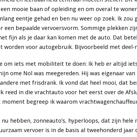
en mooie baan of opleiding en om overal te wonen. 
renlang eentje gehad en ben nu weer op zoek. Ik zou
 een bepaalde vervoersvorm. Sommige plekken zijn
het fijn als je daar kan komen met de auto. Dat bete
t worden voor autogebruik. Bijvoorbeeld met deel-m
 om iets met mobiliteit te doen: Ik heb er altijd iet
ijn ome Nol was meegereden. Hij was eigenaar van 
ndere met frisdrank. Ik vond dat heel mooi, dat b
 reed in die vrachtauto voor het eerst over de Afsl
dat moment begreep ik waarom vrachtwagenchauffeur
we nu hebben, zonneauto’s, hyperloops, dat zijn hele
urzaam vervoer is in de basis al tweehonderd jaar ou