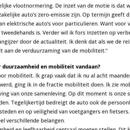
lijke vlootnormering. De inzet van de motie is dat 
akelijke auto’s zero-emissie zijn. Op termijn geeft
n elektrische auto’s voor particulieren. Want voor v
e tweedehands is. Verder wil ik fors inzetten op ver
ngijzer door de actualiteit. Ik denk dat als we de rei
lt aan de verduurzaming van de mobiliteit.”
 duurzaamheid en mobiliteit vandaan?
voor mobiliteit. Ik grap vaak dat ik nu al acht maand
rd, ging ik in de fractie mobiliteit doen. Ik zie mob
ving van onze samenleving. Op dit moment is onze 
eden. Tegelijkertijd bedreigt de auto ook de persoonl
steden en op veiligheid van voetgangers en fietsers
el verschillende belangen.
mheid en leefbaarheid centraal moeten stellen. Dit