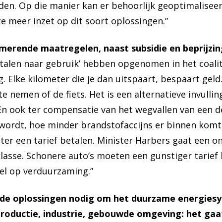
en. Op die manier kan er behoorlijk geoptimaliseer
ze meer inzet op dit soort oplossingen.”
rmerende maatregelen, naast subsidie en beprijzin
‘betalen naar gebruik’ hebben opgenomen in het coa
. Elke kilometer die je dan uitspaart, bespaart geld.
 nemen of de fiets. Het is een alternatieve invullin
En ook ter compensatie van het wegvallen van een de
 wordt, hoe minder brandstofaccijns er binnen komt.
er een tarief betalen. Minister Harbers gaat een o
klasse. Schonere auto’s moeten een gunstiger tarief
el op verduurzaming.”
gende oplossingen nodig om het duurzame energies
tsproductie, industrie, gebouwde omgeving: het ga