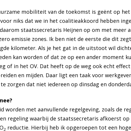
 Duurzame mobiliteit van de toekomst is geënt op he
t voor niks dat we in het coalitieakkoord hebben in
g daarom staatssecretaris Heijnen op om met meer 
 zero emissie zones. Ik ben niet de eerste die dit z
egde kilometer. Als je het gat in de uitstoot wil di
meden kan worden of dat ze op een ander moment kun
g of in het OV. Dat heeft op de weg ook echt effect
preiden en mijden. Daar ligt een taak voor werkgeve
te zorgen dat niet iedereen op dinsdag en donderdag
 mee?
id worden met aanvullende regelgeving, zoals de r
een regeling waarbij de staatssecretaris afkoerst op
CO
reductie. Hierbij heb ik opgeroepen tot een hoge
2