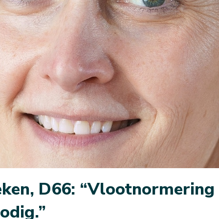
eken, D66: “Vlootnormering 
nodig.”