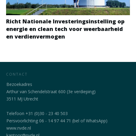
Richt Nationale Investeringsinstelling op
energie en clean tech voor weerbaarheid
en verdienvermogen
CONTACT
Bezoekadres
Arthur van Schendelstraat 600 (3e verdieping)
3511 MJ Utrecht
Telefoon +31 (0)30 - 23 40 503
Persvoorlichting 06 - 14 97 44 71 (bel of WhatsApp)
www.nvde.nl
kantoor@nvde.nl