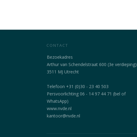
CONTACT
Bezoekadres
Arthur van Schendelstraat 600 (3e verdieping)
3511 MJ Utrecht
Telefoon +31 (0)30 - 23 40 503
Persvoorlichting 06 - 14 97 44 71 (bel of
WhatsApp)
www.nvde.nl
kantoor@nvde.nl