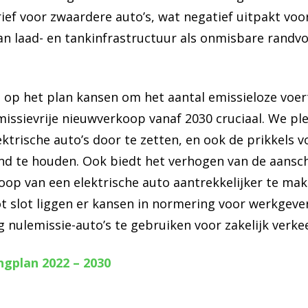
rief voor zwaardere auto’s, wat negatief uitpakt voor
an laad- en tankinfrastructuur als onmisbare rand
 op het plan kansen om het aantal emissieloze voert
issievrije nieuwverkoop vanaf 2030 cruciaal. We pl
ktrische auto’s door te zetten, en ook de prikkels 
and te houden. Ook biedt het verhogen van de aansch
op van een elektrische auto aantrekkelijker te mak
ot slot liggen er kansen in normering voor werkgeve
og nulemissie-auto’s te gebruiken voor zakelijk verk
ngplan 2022 – 2030