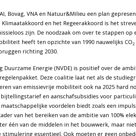
, Bovag, VNA en Natuur&Milieu een plan gepresen
t Klimaatakkoord en het Regeerakkoord is het strev
missieloos zijn. De noodzaak om over te stappen op 
obiliteit heeft ten opzichte van 1990 nauwelijks CO
2
bruggen richting 2030.
 Duurzame Energie (NVDE) is positief over de ambit
regelenpakket. Deze coalitie laat net als de studie
leren van emissievrije mobiliteit ook na 2025 hard nod
bijtellingstarief en aanschafsubsidies voor particuli
e maatschappelijke voordelen biedt zoals een impul
kader van het bereiken van de ambitie van 100% ele
hter één van de middelen in het bouwwerk, maar niet
le stimulering essentieel. Ook moeten er geen onbed