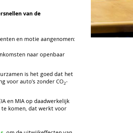
rsnellen van de
ementen en motie aangenomen:
inkomsten naar openbaar
uurzamen is het goed dat het
ling voor auto’s zonder CO
-
2
IA en MIA op daadwerkelijk
 te komen, dat werkt voor
s.
om de uitwijkeffecten van