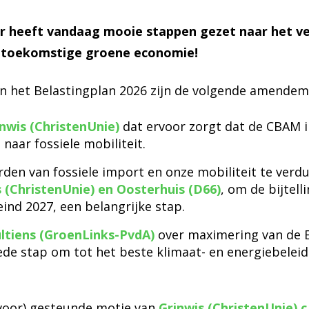
heeft vandaag mooie stappen gezet naar het ve
e toekomstige groene economie!
an het Belastingplan 2026 zijn de volgende amend
wis (ChristenUnie)
dat ervoor zorgt dat de CBAM 
 naar fossiele mobiliteit.
den van fossiele import en onze mobiliteit te verd
(ChristenUnie) en Oosterhuis (D66)
, om de bijtel
eind 2027, een belangrijke stap.
tiens (GroenLinks-PvdA)
over maximering van de E
de stap om tot het beste klimaat- en energiebeleid
voor) gesteunde motie van
Grinwis (ChristenUnie) c.