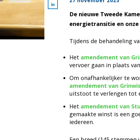
27 november 2025
De nieuwe Tweede Kamer 
energietransitie en onz
Tijdens de behandeling v
Het
amendement van Grin
vervoer gaan in plaats van
Om onafhankelijker te wor
amendement van Grinwis 
uitstoot te verlengen tot 
Het
amendement van Stul
gemaakte winst is een goe
iedereen.
Een breed (145 stemmen 