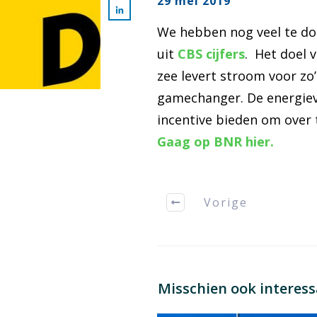
29 mei 2019
We hebben nog veel te doe
uit
CBS cijfers
. Het doel 
zee levert stroom voor zo
gamechanger. De energievr
incentive bieden om over
Gaag op BNR hier.
Vorige
Misschien ook interes