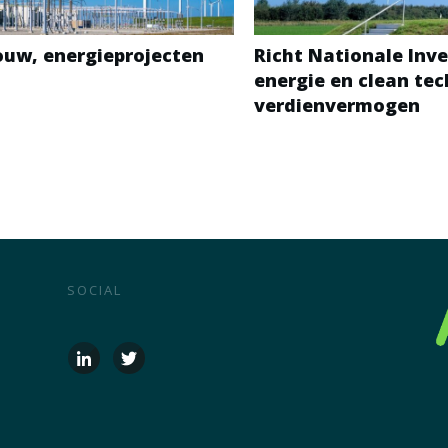
bouw, energieprojecten
Richt Nationale Inve
energie en clean te
verdienvermogen
SOCIAL