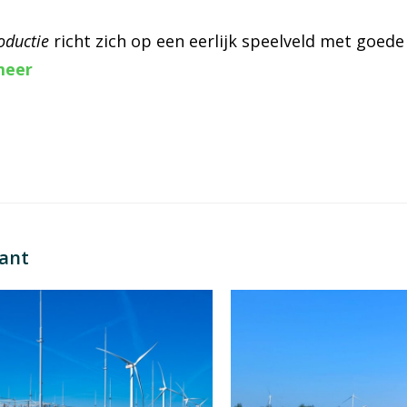
oductie
richt zich op een eerlijk speelveld met goe
meer
sant