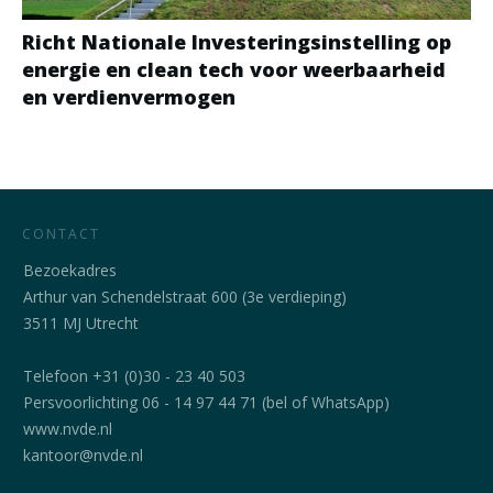
Richt Nationale Investeringsinstelling op
energie en clean tech voor weerbaarheid
en verdienvermogen
CONTACT
Bezoekadres
Arthur van Schendelstraat 600 (3e verdieping)
3511 MJ Utrecht
Telefoon +31 (0)30 - 23 40 503
Persvoorlichting 06 - 14 97 44 71 (bel of WhatsApp)
www.nvde.nl
kantoor@nvde.nl