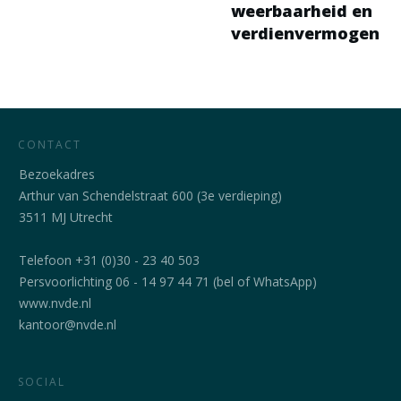
weerbaarheid en
verdienvermogen
CONTACT
Bezoekadres
Arthur van Schendelstraat 600 (3e verdieping)
3511 MJ Utrecht
Telefoon +31 (0)30 - 23 40 503
Persvoorlichting 06 - 14 97 44 71 (bel of WhatsApp)
www.nvde.nl
kantoor@nvde.nl
SOCIAL