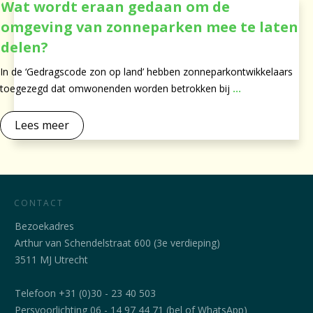
Wat wordt eraan gedaan om de
omgeving van zonneparken mee te laten
delen?
In de ‘Gedragscode zon op land’ hebben zonneparkontwikkelaars
toegezegd dat omwonenden worden betrokken bij
...
Lees meer
CONTACT
Bezoekadres
Arthur van Schendelstraat 600 (3e verdieping)
3511 MJ Utrecht
Telefoon +31 (0)30 - 23 40 503
Persvoorlichting 06 - 14 97 44 71 (bel of WhatsApp)