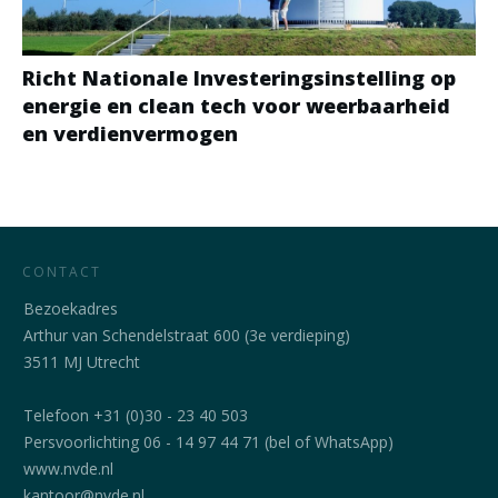
Richt Nationale Investeringsinstelling op
energie en clean tech voor weerbaarheid
en verdienvermogen
CONTACT
Bezoekadres
Arthur van Schendelstraat 600 (3e verdieping)
3511 MJ Utrecht
Telefoon +31 (0)30 - 23 40 503
Persvoorlichting 06 - 14 97 44 71 (bel of WhatsApp)
www.nvde.nl
kantoor@nvde.nl