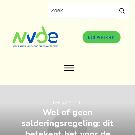
Lid worden
JANUARI 18
Wel of geen
salderingsregeling: dit
betekent het voor de