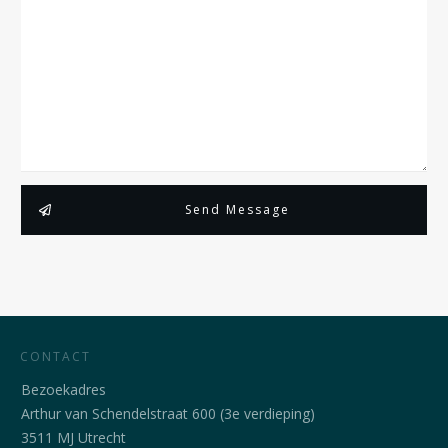
Send Message
CONTACT
Bezoekadres
Arthur van Schendelstraat 600 (3e verdieping)
3511 MJ Utrecht