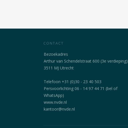
CONTACT
Bezoekadres
Arthur van Schendelstraat 600 (3e verdieping)
3511 MJ Utrecht
Telefoon +31 (0)30 - 23 40 503
Persvoorlichting 06 - 14 97 44 71 (bel of
WhatsApp)
www.nvde.nl
kantoor@nvde.nl