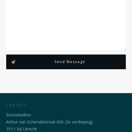
Send Message
CONTACT
Bezoekadres
Arthur van Schendelstraat 600 (3e verdieping)
3511 MJ Utrecht