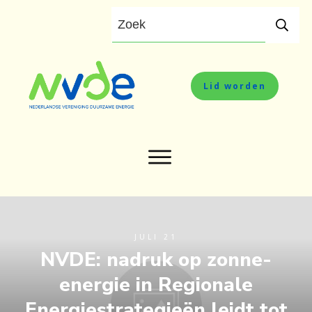
Lid worden
JULI 21
NVDE: nadruk op zonne-
energie in Regionale
Energiestrategieën leidt tot