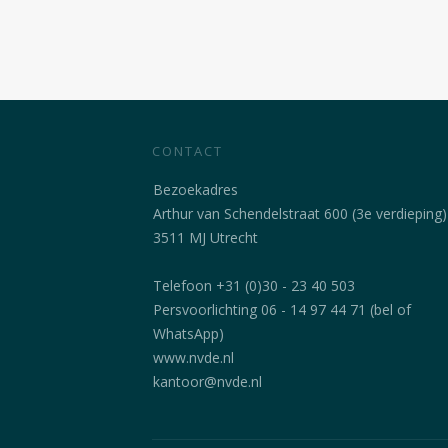
CONTACT
Bezoekadres
Arthur van Schendelstraat 600 (3e verdieping)
3511 MJ Utrecht
Telefoon +31 (0)30 - 23 40 503
Persvoorlichting 06 - 14 97 44 71 (bel of
WhatsApp)
www.nvde.nl
kantoor@nvde.nl