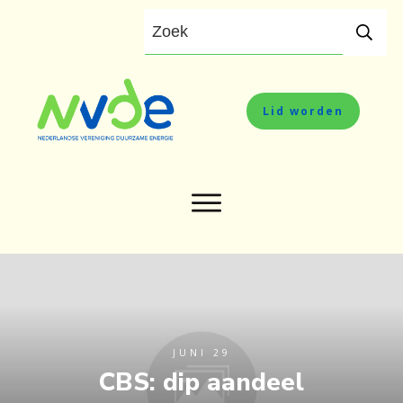
Lid worden
JUNI 29
CBS: dip aandeel