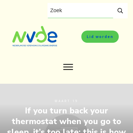
Lid worden
MAART 19
If you turn back your
thermostat when you go to
sleep, it’s too late: this is how