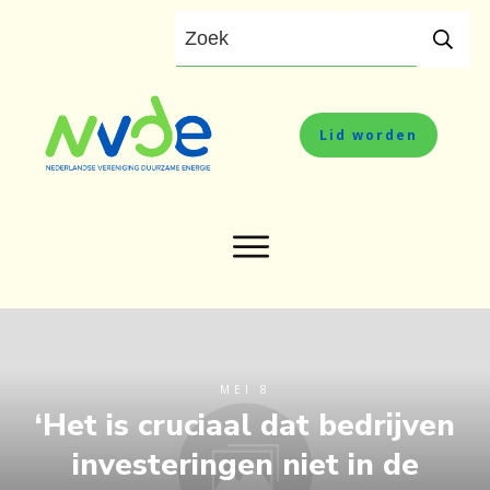
Lid worden
MEI 8
‘Het is cruciaal dat bedrijven
investeringen niet in de